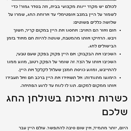
לכולם יש מקרר יינות מקצועי בבית, וזה בסדר גמור! כדי
לשמור על היין במצב אופטימלי עד ארוחת החג, שמרו על
שלושה כללים פשוטים:
חום ואור הם האויב: אחסנו את היין במקום קריר, חשוך
ויבש. הרחיקו אותו מהמטבח, שנוטה להיות חם מאוד בזמן
הבישולים לחג.
השכיבו את הבקבוק: אם היין פקוק בפקק שעם טבעי,
השכיבו אותו על הצד. זה שומר על הפקק רטוב, מונע ממנו
להתייבש, ומונע כניסת חמצן שעלול לקלקל את היין.
הימנעו מתנודות: אל תשאירו את היין ברכב חם ואל תעבירו
אותו ממקום למקום. תנו לו לנוח עד לרגע הפתיחה.
רות ואיכות בשולחן החג
כם
 יותר מתמיד, אין שום סיבה להתפשר. עולם היין עבר