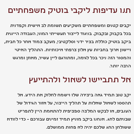
 עדיפות ליקבי בוטיק משפחתיים
ם קטנים ומשפחתיים משקיעים תשומת לב אישית וקפדנית
קבוק ובקבוק. בניגוד לייצור תעשייתי המוני, העבודה הייננית
בוטיק כוללת בציר ידני וסלקטיבי, מעקב צמוד אחר כל חבית,
ן ארוך בחביות עץ אלון צרפתי איכותיות. התהליך האיטי
ר הזה ניכר בכל לגימה, ומתורגם ליין עשיר, מאוזן ומרגש
יותר.
תתביישו לשאול ולהתייעץ
וב תמיד גאה ביצירה שלו וישמח לחלוק את הידע. אל
 לשאול שאלות על תהליך הייצור, על אזור הגידול של
ים, או לבקש המלצה ספציפית להתאמת היין לתפריט
ם לחג. אנחנו ביקב מוניץ תמיד זמינים עבורכם – כדי לוודא
חן החג שלכם יהיה לא פחות ממושלם.