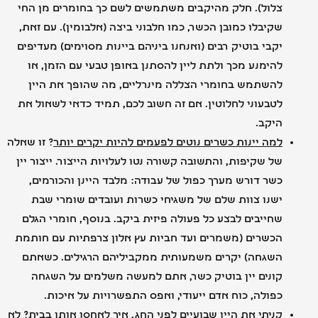
צלול). חלק מהיקבים משתמשים לשם כך בחומרים מן החי
שקיבלו כמובן הכשר, כמו חלבוני ביצה (אלבומין). עם זאת,
יקבי בוטיק רבים (ואנחנו ביניהם ביינות מסוימים) מעדיפים
להימנע מכך ולתת ליין להסתנן באופן טבעי עם הזמן, או
להשתמש בחומרי הצללה מינרליים, מה שהופך את היין
לטבעוני לחלוטין. אם זה חשוב לכם, תמיד כדאי לשאול את
היקב.
למה יינות כשרים נוטים לפעמים להיות יקרים יותר
? זו שאלה
של שקיפות, והתשובה קשורה נטו לעלויות הייצור. ייצור יין
כשר דורש מערך כפול של עבודה: מלבד היינן והכורמים,
ישנו צוות שלם של משגיחי כשרות ועובדים שומרי שבת
שחייבים לבצע כל פעולה פיזית ביקב. בנוסף, חומרי הגלם
הכשרים (משמרים ועד חביות עץ אלון צרפתיות עם חותמת
השגחה) יקרים משמעותית ממקביליהם הרגילים. כשאתם
קונים יין בוטיק כשר, אתם למעשה משלמים על השגחה
כפולה, כוח אדם ייעודי, ואפס התפשרויות על איכות.
קניתי את היין שבועיים לפני החג, איך לאחסן אותו בבית
? לא