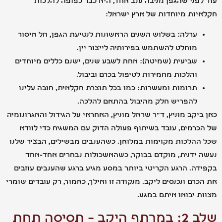
פני שהגפן מניבה ענב אחד, היא כבר כפופה להלכות
יות מיוחדות של ארץ ישראל:
ערלה: בשלוש השנים הראשונות לנטיעת הגפן, חל איסור
מוחלט להשתמש בפירותיה לייצור יין.
שביעית (שמיטה): אחת לשבע שנים, ישנם כללים מיוחדים
והלכות מחמירות לטיפול בכרם וביבול.
תרומות ומעשרות: כמו בכל תוצרת חקלאית, חובה עלינו
להפריש חלק מהיבול בהתאם להלכה.
יקב מוניץ, ד"ר שראל מוניץ, האחראי על הגידול והאגרונומיה
רמים, עובד בשיתוף פעולה הדוק עם המשגיח כדי לוודא
הלכות מקוימות במלואן. כשהענבים מבשילים, הבציר שלנו
ידנית, מוקדם בבוקר, כשהאשכולות נבחרים אחד-אחד
ה. הרגע הקריטי ביותר במסע מגיע ברגע שהענבים עוזבים
רם ונכנסים ליקב. מנקודה זו ואילך, כאמור, רק עובדים שומרי
 יבואו איתם במגע.
שלב 2: במרתף היקב – תסיסה תחת