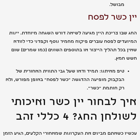
מבושל.
 כשר לפסח
בו צריכת היין מגיעה לשיאה דורש השגחה מיוחדת. יינות
דים לפסח עוברים פיקוח מחמיר נוסף וקפדני כדי לוודא
בכל תהליך הייצור או בתוספים השונים (כמו שמרים) שום
חמץ.
טיפ מאיתנו: תמיד ודאו שעל גבי התווית האחורית של
הבקבוק מופיעה ההדגשה "כשר לפסח" באופן מפורש, ולא
רק חותמת "כשר".
ך לבחור יין כשר ואיכותי
חן החג? 4 כללי זהב
 כשאתם מבינים את העקרונות שמאחורי הקלעים, הגיע הזמן