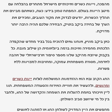
, ויינות כשרים ואיכותיים מישראל מתחרים בהצלחה עם
היינות בעולם. המפתח טמון בידע: כעת, כשאתם מבינים את
 הכשרות, יודעים לבדוק את מקור הענבים, ומכירים את
של בחירה ביקב בוטיק, הבחירה שלכם תהיה הרבה יותר
קת.
יקב מוניץ, אנחנו גאים להוכיח בכל בציר מחדש שהקפדה
ת מחמירה ואיכות ברמה בינלאומית הן שילוב מנצח. כל
ק שיוצא מהיקב שלנו מספר סיפור ארצישראלי של אהבה
ה, מסורת משפחתית עמוקה, ומחויבות למצוינות ללא
ת.
הקרב ובא הוא ההזדמנות המושלמת לגלות
יינות כשרים
שים
, ולהעשיר את חוויית האירוח והסעודה המשפחתית. תנו
 איכותי באמת להעלות את השמחה והקדושה של החג, ולחבר
ל מי שיושב סביב השולחן.
ם את היין המדויק לשולחן החג או למתנה לאנשים