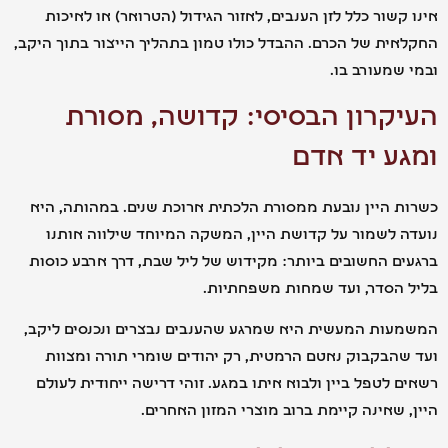
קשור כלל לזן הענבים, לאזור הגידול (הטרואר) או לאיכות
ית של הכרם. ההבדל כולו טמון בתהליך הייצור בתוך היקב,
שמעורב בו.
קרון הבסיסי: קדושה, מסורת
ע יד אדם
 היין נובעת ממסורת הלכתית ארוכת שנים. במהותה, היא
 לשמור על קדושת היין, המשקה המיוחד שילווה אותנו
ם החשובים ביותר: מקידוש של ליל שבת, דרך ארבע כוסות
 הסדר, ועד שמחות משפחתיות.
עות המעשית היא שמרגע שהענבים נבצרים ונכנסים ליקב,
הבקבוק נאטם הרמטית, רק יהודים שומרי תורה ומצוות
 לטפל ביין ולבוא איתו במגע. זוהי דרישה ייחודית לעולם
 שאינה קיימת ברוב מוצרי המזון האחרים.