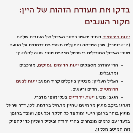
ו את תעודת הזהות של היין:
ר הענבים
 איכותיים
תמיד יתגאו באזור הגידול של הענבים שלהם
ואר"), שכן האדמה והאקלים משפיעים דרמטית על הטעם.
 הגידול המובילים בישראל מציעים אופי שונה לחלוטין:
הרי יהודה: מספקים
יינות אדומים עמוקים
, מורכבים
ומתובלים.
הגליל העליון: מצטיין באקלים קריר המניב
יינות לבנים
ארומטיים
, חדים ורעננים.
הנגב: מציע
יינות ייחודיים
בעלי אופי מדברי.
 ביקב מוניץ מאמינים שהיין מתחיל באדמה. לכן, ד"ר שראל
 בוחר באופן אישי ומוקפד כל חלקה וכל גפן, ועובד באופן
 עם כרמים מובחרים בהרי יהודה ובגליל העליון כדי להפיק
יטב מכל זן.