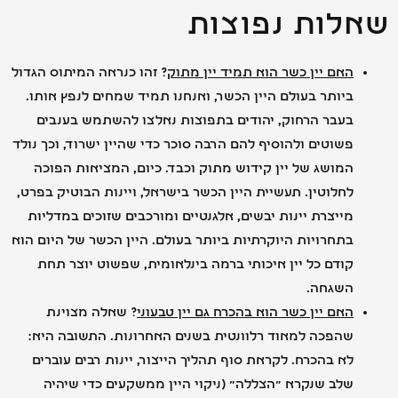
לות נפוצות
האם יין כשר הוא תמיד יין מתוק
? זהו כנראה המיתוס הגדול
ביותר בעולם היין הכשר, ואנחנו תמיד שמחים לנפץ אותו.
בעבר הרחוק, יהודים בתפוצות נאלצו להשתמש בענבים
פשוטים ולהוסיף להם הרבה סוכר כדי שהיין ישרוד, וכך נולד
המושג של יין קידוש מתוק וכבד. כיום, המציאות הפוכה
לחלוטין. תעשיית היין הכשר בישראל, ויינות הבוטיק בפרט,
מייצרת יינות יבשים, אלגנטיים ומורכבים שזוכים במדליות
בתחרויות היוקרתיות ביותר בעולם. היין הכשר של היום הוא
קודם כל יין איכותי ברמה בינלאומית, שפשוט יוצר תחת
השגחה.
האם יין כשר הוא בהכרח גם יין טבעוני
? שאלה מצוינת
שהפכה למאוד רלוונטית בשנים האחרונות. התשובה היא:
לא בהכרח. לקראת סוף תהליך הייצור, יינות רבים עוברים
שלב שנקרא "הצללה" (ניקוי היין ממשקעים כדי שיהיה