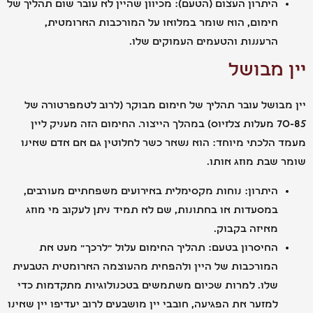
היתרון העצום (הטעם): מכיוון שהיין לא עובר שום תהליך של
חימום, הוא שומר במלואו על המורכבות הארומטית,
הרעננות והטעמים העמוקים שלו.
 מבושל
בושל עובר תהליך של חימום מבוקר (לרוב לטמפרטורה של
70-85 מעלות צלזיוס) במהלך הייצור. החימום הזה מעניק ליין
הלכתי מיוחד: הוא נשאר כשר לחלוטין גם אם אדם שאינו
שבת מוזג אותו.
היתרון: נוחות מקסימלית באירועים משפחתיים מעורבים,
במסעדות או בחתונות, שם לא תמיד ניתן לעקוב מי מוזג
מאיזה בקבוק.
החיסרון בטעם: תהליך החימום עלול "לרכך" מעט את
המורכבות של היין ולהפחית מהעוצמה הארומטית הטבעית
שלו. למרות שכיום משתמשים בטכנולוגיות מתקדמות כדי
למזער את הפגיעה, חובבי יין מושבעים לרוב יעדיפו יין שאינו