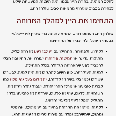
המהנה: בחירת היין עצמו. הנה העצות המעשיות שלנו
ת בקבוק שיגרוף מחמאות סביב שולחן החג:
ימו את היין למהלך הארוחה
 החג העמוס דורש התאמה נכונה כדי שהיין לא "ייבלע"
 האוכל, ולא יכביד על האורחים:
לקידוש ולפתיחה: התחילו עם
יין לבן רענן
או רוזה קליל.
מתיקות עדינה או
חמיצות פירותית
יעוררו את התיאבון מבלי
להכביד לפני שהארוחה הגדולה בכלל התחילה.
למנות העיקריות: כאן חשוב להתאים את היין למנה. לבשרים
עשירים (כמו צלי בשר או קדרות),
יין אדום בעל גוף מלא
כמו
קברנה סוביניון או מרלו מהרי יהודה, יעבוד נהדר ויאזן את
השומניות. לדגים, עוף או סלטים, שרדונה או סוביניון בלאן
מהגליל יספקו ליווי אלגנטי ומרענן.
לקינוח: סיימו את הארוחה בחיוך עם יין מוסקט ארומטי
ומתוק, שמשתלב נפלא עם פירות טריים או עוגות החג.