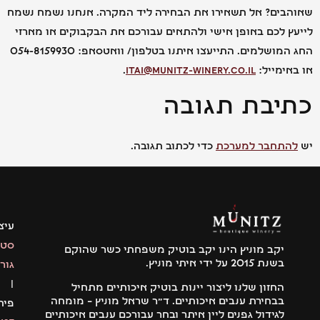
בים? אל תשאירו את הבחירה ליד המקרה. אנחנו נשמח נשמח
 לכם באופן אישי ולהתאים עבורכם את הבקבוקים או מארזי
החג המושלמים. התייעצו איתנו בטלפון/ וואטסאפ: 054-8159930
ימייל:
itai@munitz-winery.co.il
.
יבת תגובה
תחבר למערכת
כדי לכתוב תגובה.
עיצוב:
סטודיו
יקב מוניץ הינו יקב בוטיק משפחתי כשר שהוקם
בשנת 2015 על ידי איתי מוניץ.
גור
|
החזון שלנו ליצור יינות בוטיק איכותיים מתחיל
בבחירת ענבים איכותיים. ד"ר שראל מוניץ – מומחה
פיתוח:
לגידול גפנים ליין איתר ובחר עבורכם ענבים איכותיים