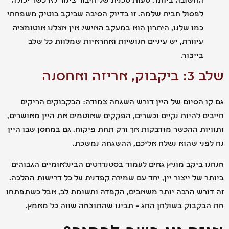
החשובה ביותר. טעות טכנית של חיבור צינור לא כשר יכולה
לפסול חבית שלמה. זו בדיוק הסיבה שביקב בוטיק משפחתי
כמו שלנו, היתרון הוא במעקב האישי. אין אצלנו אוטומציה
עיוורת, יש עיניים אנושיות ואחראיות שמלוות כל שלב
בייצור.
אריזה ואחסנה
 הסיום של היין דורש השגחה צמודה: הבקבוקים הריקים
ם להיות נקיים וכשרים, הפקקים שאוטמים את היין מאושרים,
ות ההכשר מודבקות אך ורק תחת פיקוח. גם במחסן שבו היין
פני שהוא נשלח אליכם, ההשגחה נמשכת.
 ביקב מוניץ גאים לעמוד בסטנדרטים הבינלאומיים הגבוהים
 של ייצור יין, יחד עם שמירה קפדנית על כל דרישות ההלכה.
ורש הרבה יותר משאבים, הקפדה ותשומת לב, אבל כשתפתחו
בקבוק בשולחן החג – תבינו שהתוצאה שווה כל מאמץ.