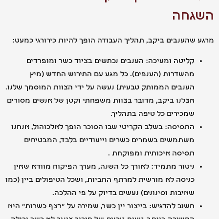
גחה
שהענבים ביקב, תהליך העבודה הופך להיות כירורגי כמעט:
קליטה ומעיכה: הענבים נכתשים בציוד כשר ומופרדים
מהשדרות (הענפים). כל מגע עם התירוש החדש (מיץ
הענבים הממותק טבעית) נעשה על ידי הצוות המוסמך שלנו.
אצלנו ביקב, מדובר בצוות משפחתי וקטן של אנשים מסורים
שמכירים כל טיפה בתהליך.
התסיסה: בשלב הקריטי שבו הסוכר הופך לאלכוהול, אנחנו
משתמשים בשמרים כשרים וייעודיים בלבד, המבטיחים
תסיסה איכותית ומפוקחת .
ניטור מתמיד: לאורך כל השנה, מערך הפיקוח מוודא שאין
כניסה לא מורשית למרתף החביות, ושכל הטיפולים ביין (כמו
שאיבות וסינונים) נעשים בדיוק על פי ההלכה.
חשוב להדגיש: בייצור יין כשר, שמירה על "רצף כשרות" היא