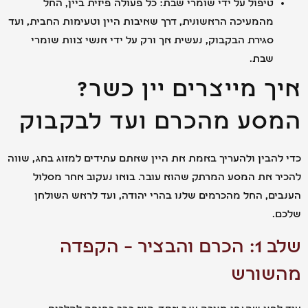
טיפול על ידי שומרי שבת: כל פעולה פיזית ביין, החל
מהמעיכה הראשונית, דרך שאיבות היין וטעימות החבית, ועד
סגירת הבקבוק, נעשית אך ורק על ידי אנשי צוות שומרי
שבת.
ך מייצרים יין כשר?
סע מהכרם ועד לבקבוק
הבין ולהעריך באמת את היין שאתם עתידים למזוג בחג, שווה
 את המסע המרתק שהוא עובר. בואו נעקוב אחר מסלול
ם, החל מהכרמים שלנו בהרי יהודה, ועד לראש השולחן
.
שלב 1: הכרם והבציר – הקפדה
שורש