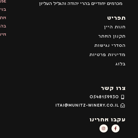
MyMuse
מכרמים יחודיים בהרי יהודה והגליל העליון
בניית
פריט
אתרים
בהתאמה
נות היין
אישית
קנון האתר
סדרי נגישות
דיניות פרטיות
לוג
רו קשר
0548159930
itai@munitz-winery.co.il
קבו אחרינו