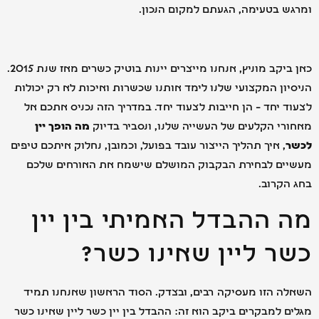
 בטעימה, הגעתם למקום הנכון.
כאן ביקב מוניץ, אנחנו מייצרים יינות בוטיק כשרים מאז שנת 2015.
ון המקצועי שלנו לימד אותנו שכשרות ואיכות לא רק יכולות
 יחד – הן חייבות לצעוד יחד. במדריך הזה נכניס אתכם אל
י הקלעים של העשייה שלנו, ונסביר בדיוק
מה הופך יין
, איך תהליך הייצור עובד בפועל, וכמובן, נחלוק איתכם טיפים
ים לבחירת הבקבוק המושלם שישמח את האורחים שלכם
קרוב.
 ההבדל האמיתי בין יין
ר ליין שאינו כשר?
 הזו מעסיקה רבים, ובצדק. הסוד הראשון שאנחנו תמיד
 למבקרים ביקב הוא זה: ההבדל בין יין כשר ליין שאינו כשר