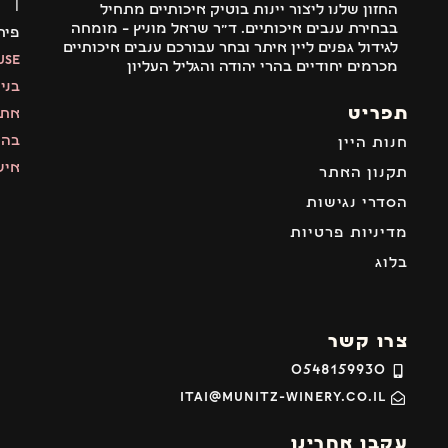
|
החזון שלנו ליצור יינות בוטיק איכותיים מתחיל
בבחירת ענבים איכותיים. ד"ר שראל מוניץ – מומחה
פיתוח:
לגידול גפנים ליין איתר ובחר עבורכם ענבים איכותיים
MyMuse
מכרמים יחודיים בהרי יהודה והגליל העליון
בניית
פריט
אתרים
בהתאמה
נות היין
אישית
קנון האתר
סדרי נגישות
דיניות פרטיות
לוג
רו קשר
0548159930
itai@munitz-winery.co.il
קבו אחרינו