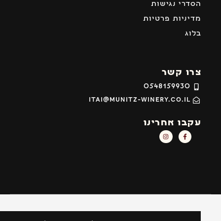
סדרי נגישות
דיניות פרטיות
לוג
רו קשר
0548159930
itai@munitz-winery.co.il
קבו אחרינו