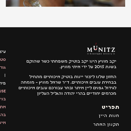
עיצוב:
סטודיו
יקב מוניץ הינו יקב בוטיק משפחתי כשר שהוקם
בשנת 2015 על ידי איתי מוניץ.
גור
|
החזון שלנו ליצור יינות בוטיק איכותיים מתחיל
בבחירת ענבים איכותיים. ד"ר שראל מוניץ – מומחה
פיתוח:
לגידול גפנים ליין איתר ובחר עבורכם ענבים איכותיים
MyMuse
מכרמים יחודיים בהרי יהודה והגליל העליון
בניית
פריט
אתרים
בהתאמה
נות היין
אישית
קנון האתר