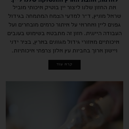
אדמה, אהבת הארץ והתשוקה שלנו ליין.
את החזון שלנו ליצור יין בוטיק איכותי מוביל
אל מוניץ, ד"ר למדעי הצמח המתמחה בגידול
נים ליין ואחראי על איתור כרמים מובחרים ועל
בודה הייננית. חזון זה מתבטא בשימוש בענבים
יכותיים מאזורי גידול מגוונים בארץ, בציר ידני
יישון ארוך בחביות עץ אלון צרפתי איכותיות.
קרא עוד