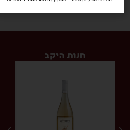
אזהרה: מכיל אלכוהול – מומלץ להימנע משתייה מופרזת
חנות היקב