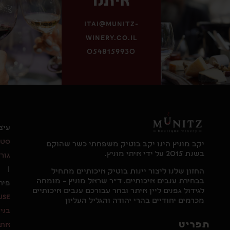
איתנו
itai@munitz-
winery.co.il
0548159930
עיצוב:
סטודיו
יקב מוניץ הינו יקב בוטיק משפחתי כשר שהוקם
בשנת 2015 על ידי איתי מוניץ.
גור
|
החזון שלנו ליצור יינות בוטיק איכותיים מתחיל
בבחירת ענבים איכותיים. ד"ר שראל מוניץ – מומחה
פיתוח:
לגידול גפנים ליין איתר ובחר עבורכם ענבים איכותיים
MyMuse
מכרמים יחודיים בהרי יהודה והגליל העליון
בניית
פריט
אתרים